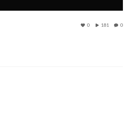
0
181
0