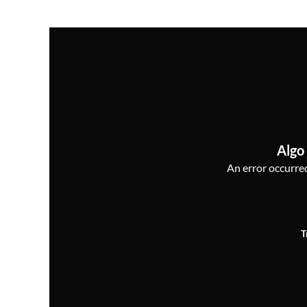
Algo 
An error occurred,
T